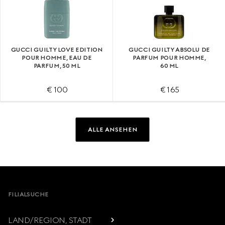
GUCCI GUILTY LOVE EDITION
GUCCI GUILTY ABSOLU DE
POUR HOMME, EAU DE
PARFUM POUR HOMME,
PARFUM, 50 ML
60 ML
€ 100
€ 165
ALLE ANSEHEN
Footer
FILIALSUCHE
LAND/REGION, STADT