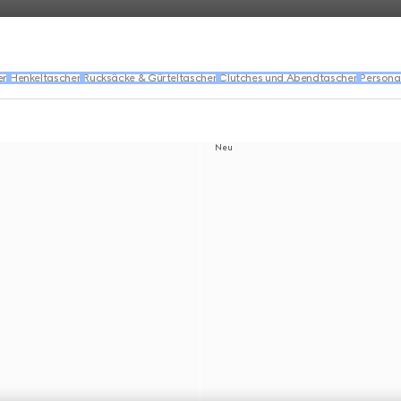
en
Henkeltaschen
Rucksäcke & Gürteltaschen
Clutches und Abendtaschen
Persona
Neu