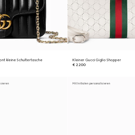
nt kleine Schultertasche
Kleiner Gucci Giglio Shopper
€ 2.200
isieren
Mit Initialen personalisieren