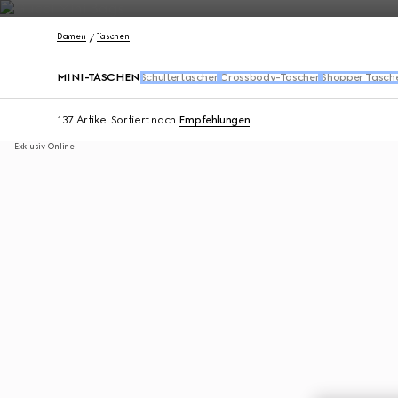
Kontakt
Damen
Taschen
MINI-TASCHEN
Schultertaschen
Crossbody-Taschen
Shopper Tasch
137 Artikel
Sortiert nach
Empfehlungen
Exklusiv Online