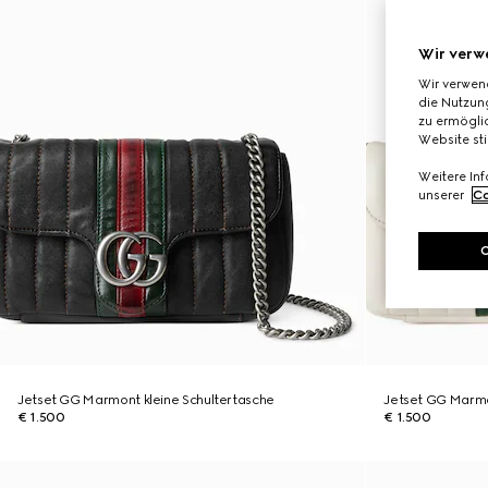
Wir verw
Wir verwen
die Nutzung
zu ermöglic
Website st
Weitere In
unserer
Co
Jetset GG Marmont kleine Schultertasche
Jetset GG Marmo
€ 1.500
€ 1.500