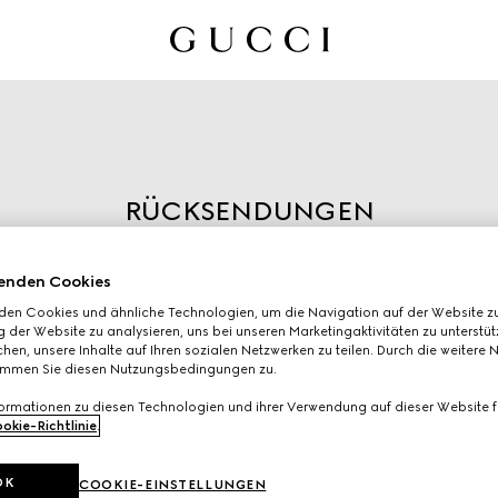
RÜCKSENDUNGEN
Leiten Sie die Rücksendung
ein, indem Sie die
enden Cookies
Bestellnummer und die bei der
den Cookies und ähnliche Technologien, um die Navigation auf der Website zu
Bestellung angegebene E-
 der Website zu analysieren, uns bei unseren Marketingaktivitäten zu unterstü
hen, unsere Inhalte auf Ihren sozialen Netzwerken zu teilen. Durch die weitere 
Mail-Adresse eingeben.
immen Sie diesen Nutzungsbedingungen zu.
formationen zu diesen Technologien und ihrer Verwendung auf dieser Website fi
okie-Richtlinie
.
OK
COOKIE-EINSTELLUNGEN