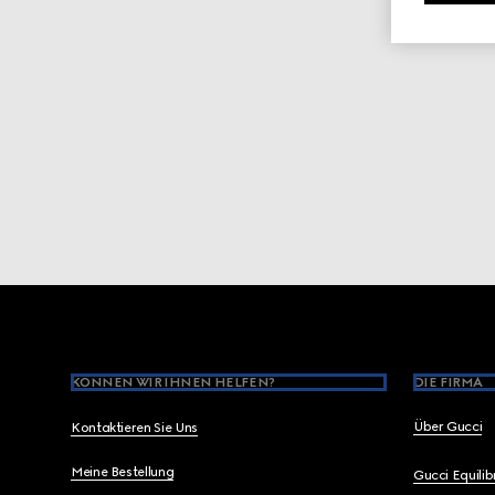
Footer
KÖNNEN WIR IHNEN HELFEN?
DIE FIRMA
Über Gucci
Kontaktieren Sie Uns
Meine Bestellung
Gucci Equili