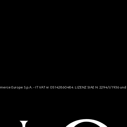
mmerce Europe S.p.A. - IT VAT nr 05142860484. LIZENZ SIAE N. 2294/I/1936 und