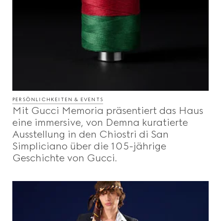
PERSÖNLICHKEITEN & EVENTS
Mit Gucci Memoria präsentiert das Haus
eine immersive, von Demna kuratierte
Ausstellung in den Chiostri di San
Simpliciano über die 105-jährige
Geschichte von Gucci.