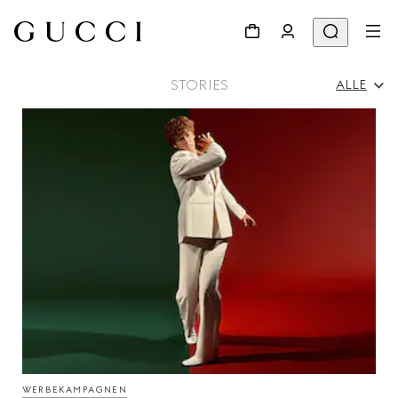
STORIES
ALLE
Alle
Werbekampagnen
Persönlichkeiten & Events
Modenschau
WERBEKAMPAGNEN