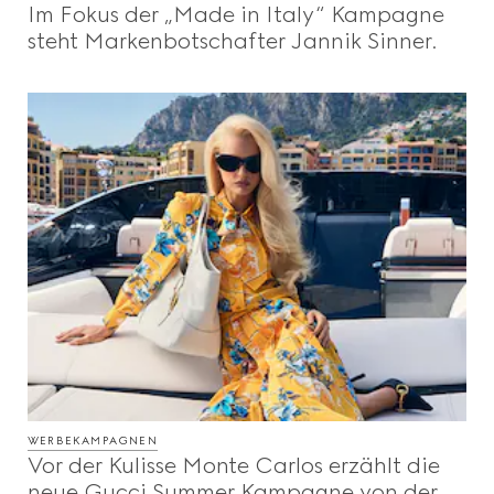
Im Fokus der „Made in Italy“ Kampagne
Beauty
steht Markenbotschafter Jannik Sinner.
Videos
Inspirationen Und Codes
Gucci Equilibrium
Making Of
WERBEKAMPAGNEN
SCHLIESSEN
Vor der Kulisse Monte Carlos erzählt die
neue Gucci Summer Kampagne von der