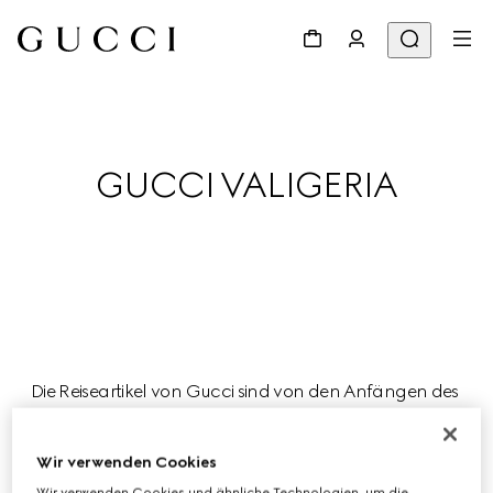
GUCCI VALIGERIA
Die Reiseartikel von Gucci sind von den Anfängen des 
Hauses als Atelier für Gepäckstücke inspiriert und 
erweisen sich in dieser Saison als ideale Begleiter für 
Wir verwenden Cookies
Reisen voller Freude und Leichtigkeit.
Wir verwenden Cookies und ähnliche Technologien, um die