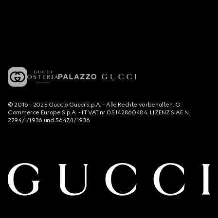
© 2016 - 2025 Guccio Gucci S.p.A. - Alle Rechte vorbehalten. G
Commerce Europe S.p.A. - IT VAT nr 05142860484. LIZENZ SIAE N.
2294/I/1936 und 5647/I/1936