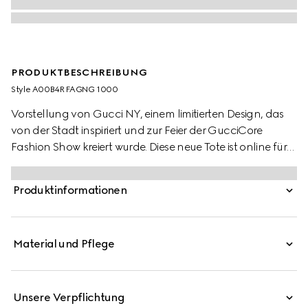
PRODUKTBESCHREIBUNG
Style ‎A00B4R FAGNG 1000
Vorstellung von Gucci NY, einem limitierten Design, das
von der Stadt inspiriert und zur Feier der GucciCore
Fashion Show kreiert wurde. Diese neue Tote ist online für
begrenzte Zeit erhältlich. Das Design ist für Vielseitigkeit
konzipiert und zeichnet sich durch eine
Produktinformationen
Kedernahtkonstruktion mit Druckknöpfen aus und bietet
innen zwei Seitentaschen.
Material und Pflege
Unsere Verpflichtung