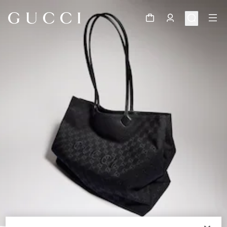
1
/
11