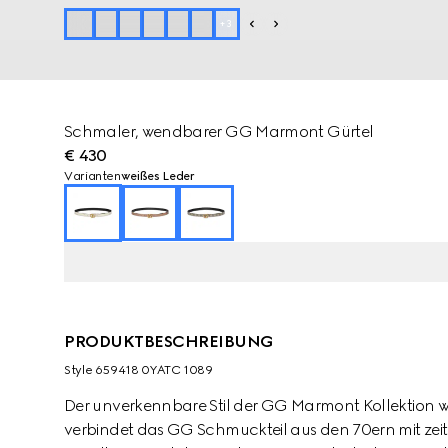
+
3
Schmaler, wendbarer GG Marmont Gürtel
€ 430
Varianten
weißes Leder
PRODUKTBESCHREIBUNG
Style ‎659418 0YATC 1089
Der unverkennbare Stil der GG Marmont Kollektion wir
verbindet das GG Schmuckteil aus den 70ern mit zei