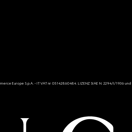
mmerce Europe S.p.A. - IT VAT nr 05142860484. LIZENZ SIAE N. 2294/I/1936 und