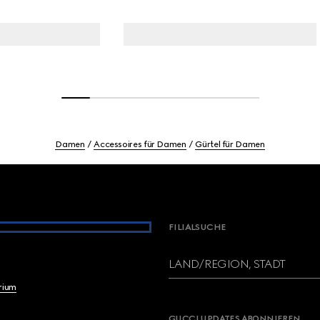
Damen
Accessoires für Damen
Gürtel für Damen
FILIALSUCHE
LAND/REGION, STADT
brium
GUCCI UPDATES ABONNIEREN