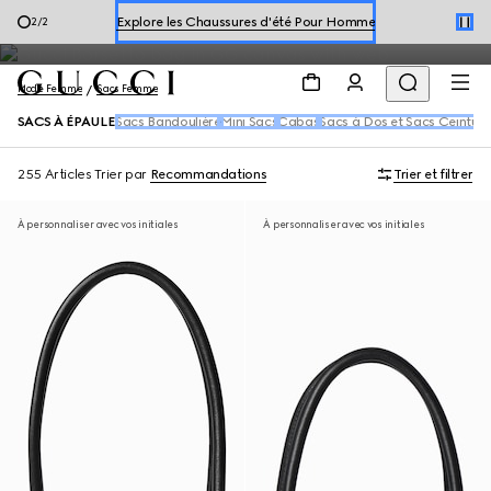
sacs à bandoulière : modèle avec chaîne, sacs seaux et grands
Explorer les Chaussures d'été Pour Femme
1
/
2
formats porté épaule.
Explore les Chaussures d'été Pour Homme
Mode Femme
Sacs Femme
Explorer les Chaussures d'été Pour Femme
SACS À ÉPAULE
Sacs Bandoulière
Mini Sacs
Cabas
Sacs à Dos et Sacs Ceinture
255 Articles
Trier par
Recommandations
Trier et filtrer
À personnaliser avec vos initiales
À personnaliser avec vos initiales