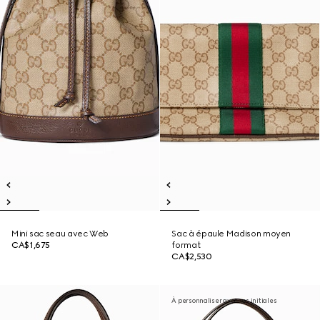
Mini sac seau avec Web
Sac à épaule Madison moyen
CA$1,675
format
CA$2,530
À personnaliser avec vos initiales