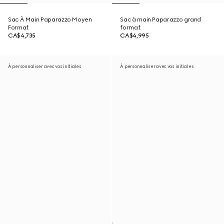
Sac À Main Paparazzo Moyen
Sac à main Paparazzo grand
Format
format
CA$4,735
CA$4,995
À personnaliser avec vos initiales
À personnaliser avec vos initiales