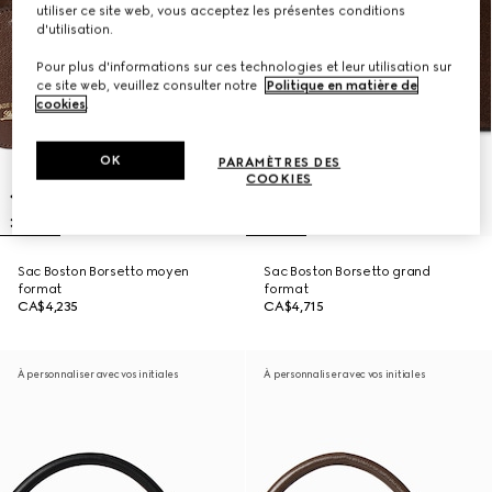
utiliser ce site web, vous acceptez les présentes conditions
d'utilisation.
Pour plus d'informations sur ces technologies et leur utilisation sur
ce site web, veuillez consulter notre
Politique en matière de
cookies
.
OK
PARAMÈTRES DES
COOKIES
Sac Boston Borsetto moyen
Sac Boston Borsetto grand
format
format
CA$4,235
CA$4,715
À personnaliser avec vos initiales
À personnaliser avec vos initiales