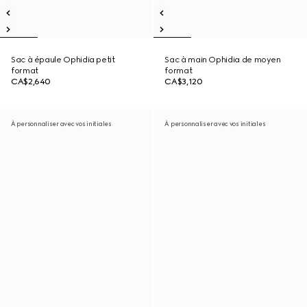
Sac à épaule Ophidia petit
Sac à main Ophidia de moyen
format
format
CA$2,640
CA$3,120
À personnaliser avec vos initiales
À personnaliser avec vos initiales