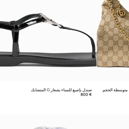
صندل بإصبع للنساء بشعار G المتشابك
€ 800