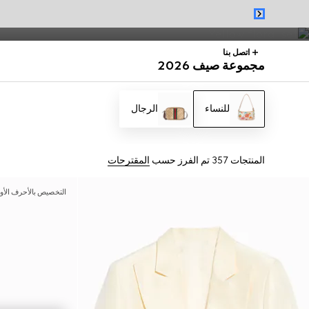
فساتين وحقائب صيفية من Jackie 1961 إلى Gucci Giglio تبرز نقشة Flora، مثالية للموسم.
اتصل بنا
مجموعة صيف 2026
للنساء
الرجال
المنتجات 357
تم الفرز حسب
المقترحات
التخصيص بالأحرف الأو