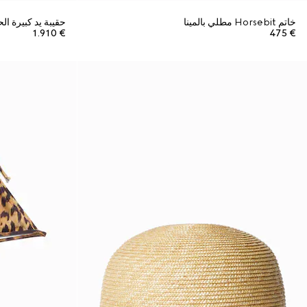
خاتم Horsebit مطلي بالمينا
حقيبة يد كبيرة الحجم Tribeca
€ 1.910
€ 475