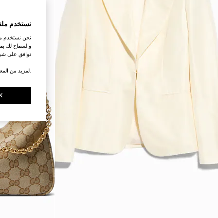
نستخدم ملف
نحن نستخدم ملف
والسماح لك بمش
توافق على شرو
.لمزيد من المع
K