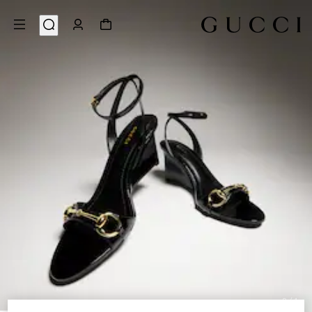
8
/
1