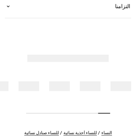
التزامنا
النساء
للنساء أحذية نسائية
للنساء صنادل نسائية