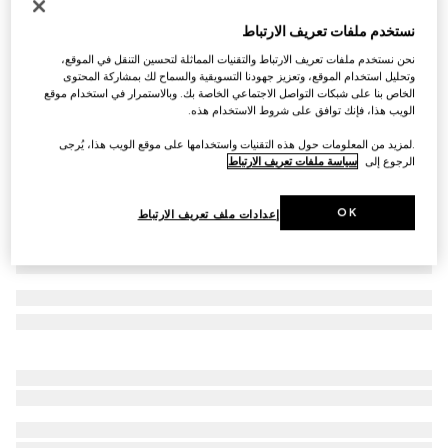
صندل إسفين Donna للنساء
نستخدم ملفات تعريف الارتباط
€ 1.030
نحن نستخدم ملفات تعريف الارتباط والتقنيات المماثلة لتحسين التنقل في الموقع،
تنويعات
جلد لمّاع باللون الأسود
وتحليل استخدام الموقع، وتعزيز جهودنا التسويقية والسماح لك بمشاركة المحتوى
الخاص بنا على شبكات التواصل الاجتماعي الخاصة بك. وبالاستمرار في استخدام موقع
الويب هذا، فإنك توافق على شروط الاستخدام هذه.
.لمزيد من المعلومات حول هذه التقنيات واستخدامها على موقع الويب هذا، يُرجى
الرجوع إلى
سياسة ملفات تعريف الارتباط
OK
إعدادات ملف تعريف الارتباط