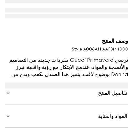
وصف المنتج
Style ‎A006AH AAF8M 1000
ترسي Gucci Primavera مفردات جديدة من التصاميم
والأنسجة والمواد، فتدمج الابتكار مع رؤية واقعية. تبرز
Donna بوضوح لافت. يتميز هذا الصندل بكعب ويدج من
الجلد اللمّاع بمقدمة مفتوحة بتصميم أنيق، ومزيّن بشعار
Horsebit المميّز بلمسات نهائية باللون الذهبي.
تفاصيل المنتج
المواد والعناية