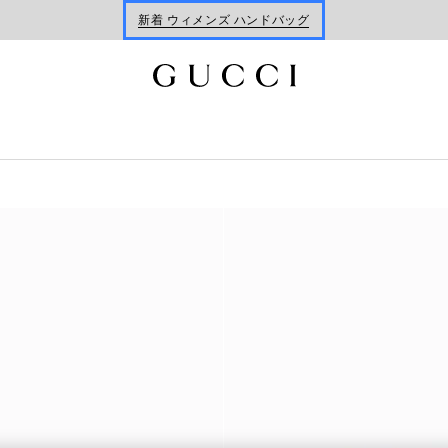
ホリデーに最適なトラベルアイテム
Gucci x 安藤七宝店
新着 ウィメンズ ハンドバッグ