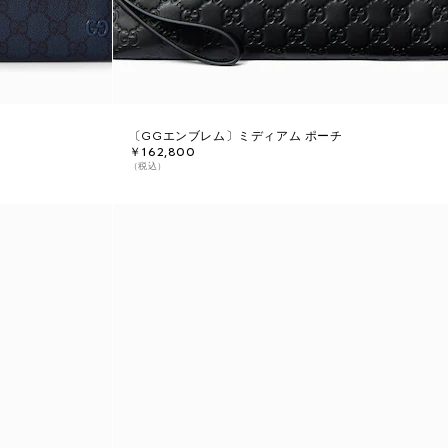
〔GGエンブレム〕ミディアム ポーチ
￥162,800
（税込）