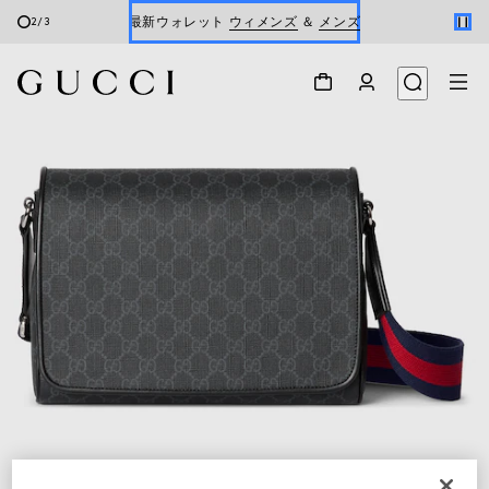
最新ウォレット
ウィメンズ
＆
メンズ
2
/
3
Gucci x 安藤七宝店
オンライン限定 〔GGマーモント〕