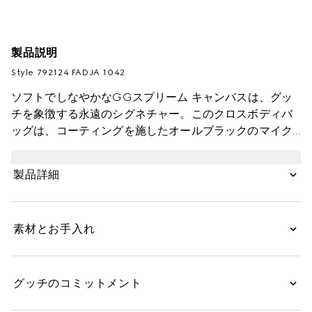
製品説明
Style ‎792124 FADJA 1042
ソフトでしなやかなGGスプリーム キャンバスは、グッ
チを象徴する永遠のシグネチャー。このクロスボディバ
ッグは、コーティングを施したオールブラックのマイク
ロファイバー素材で仕立てました。同系色のレザー トリ
ムをあしらい、アーカイブから引用したウェブ ストライ
製品詳細
プで彩りを添えています。
素材とお手入れ
グッチのコミットメント