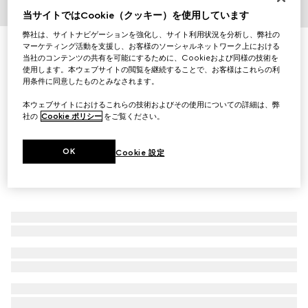
当サイトではCookie（クッキー）を使用しています
1
/
8
弊社は、サイトナビゲーションを強化し、サイト利用状況を分析し、弊社の
〔GG ブラック〕ミディアム クロスボディバッグ
マーケティング活動を支援し、お客様のソーシャルネットワーク上における
当社のコンテンツの共有を可能にするために、Cookieおよび同様の技術を
￥264,000
使用します。本ウェブサイトの閲覧を継続することで、お客様はこれらの利
（税込）
用条件に同意したものとみなされます。
本ウェブサイトにおけるこれらの技術およびその使用についての詳細は、弊
社の
Cookie ポリシー
をご覧ください。
OK
Cookie 設定