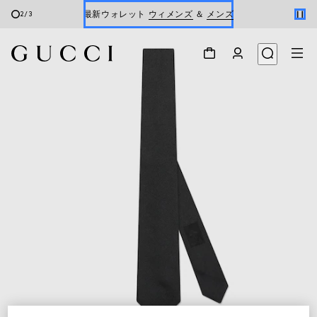
最新ウォレット
ウィメンズ
＆
メンズ
2
/
3
Gucci x 安藤七宝店
オンライン限定 〔GGマーモント〕