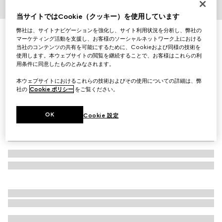
1
/
4
当サイトではCookie（クッキー）を使用しています
弊社は、サイトナビゲーションを強化し、サイト利用状況を分析し、弊社の
ダブルG ディテール付き シルク ネクタイ
マーケティング活動を支援し、お客様のソーシャルネットワーク上における
￥36,300
当社のコンテンツの共有を可能にするために、Cookieおよび同様の技術を
（税込）
使用します。本ウェブサイトの閲覧を継続することで、お客様はこれらの利
バリエーション
ブラック
用条件に同意したものとみなされます。
本ウェブサイトにおけるこれらの技術およびその使用についての詳細は、弊
社の
Cookie ポリシー
をご覧ください。
OK
Cookie 設定