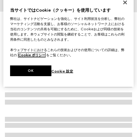
1
/
4
当サイトではCookie（クッキー）を使用しています
弊社は、サイトナビゲーションを強化し、サイト利用状況を分析し、弊社の
GGシルク タイ
マーケティング活動を支援し、お客様のソーシャルネットワーク上における
￥36,300
当社のコンテンツの共有を可能にするために、Cookieおよび同様の技術を
（税込）
使用します。本ウェブサイトの閲覧を継続することで、お客様はこれらの利
バリエーション
ライトブルー
用条件に同意したものとみなされます。
本ウェブサイトにおけるこれらの技術およびその使用についての詳細は、弊
社の
Cookie ポリシー
をご覧ください。
OK
Cookie 設定