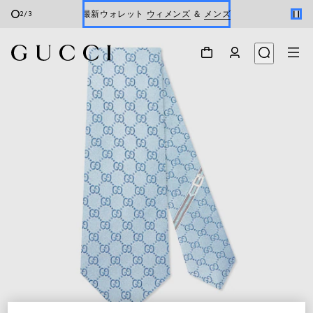
最新ウォレット
ウィメンズ
＆
メンズ
2
/
3
Gucci x 安藤七宝店
オンライン限定 〔GGマーモント〕