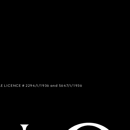
 SIAE LICENCE # 2294/I/1936 and 5647/I/1936