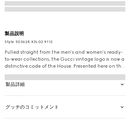
製品説明
Style ‎503628 X3L02 9112
Pulled straight from the men's and women's ready-
to-wear collections, the Gucci vintage logo is now a
distinctive code of the House. Presented here on the
front of a cotton jersey T-shirt and treated for a
distressed effect, the motif recalls retro inspired
製品詳細
prints from the '80s.
グッチのコミットメント