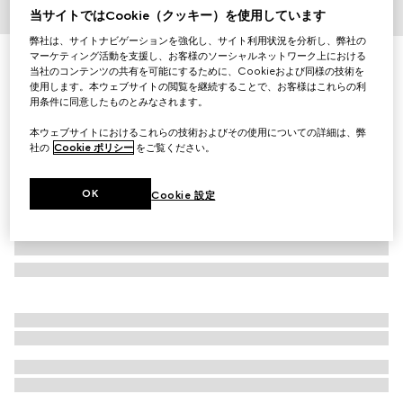
当サイトではCookie（クッキー）を使用しています
1
/
3
弊社は、サイトナビゲーションを強化し、サイト利用状況を分析し、弊社の
マーケティング活動を支援し、お客様のソーシャルネットワーク上における
〔チルドレンズ〕グッチ ロゴ コットン Tシャツ
当社のコンテンツの共有を可能にするために、Cookieおよび同様の技術を
￥35,200
使用します。本ウェブサイトの閲覧を継続することで、お客様はこれらの利
（税込）
用条件に同意したものとみなされます。
本ウェブサイトにおけるこれらの技術およびその使用についての詳細は、弊
社の
Cookie ポリシー
をご覧ください。
OK
Cookie 設定