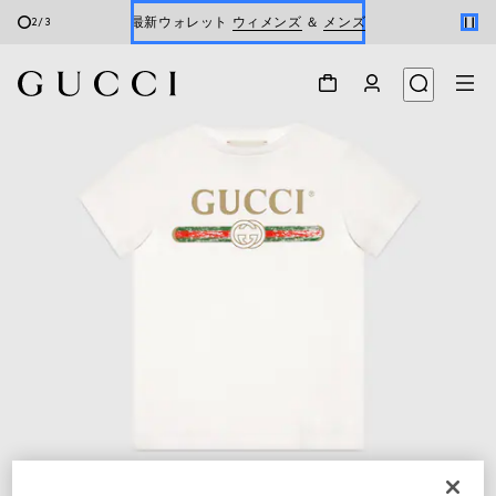
最新ウォレット
ウィメンズ
＆
メンズ
2
/
3
Gucci x 安藤七宝店
オンライン限定 〔GGマーモント〕