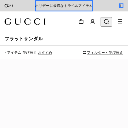
ホリデーに最適なトラベルアイテム
2
/
3
Gucci x 安藤七宝店
オンライン限定 〔GGマーモント〕
フラットサンダル
4アイテム
並び替え
おすすめ
フィルター・並び替え