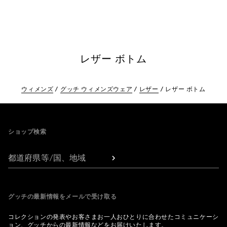
レザー ボトム
ウィメンズ
グッチ ウィメンズウェア
レザー
レザー ボトム
Footer
ショップ検索
都道府県等/国、地域
グッチの最新情報をメールで受け取る
コレクションの発表やお客さまお一人おひとりに合わせたコミュニケーシ
ョン、グッチからの最新情報などをお届けいたします。