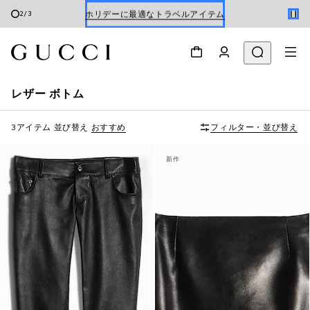
ホリデーに最適なトラベルアイテム
2
/
3
Gucci x 安藤七宝店
オンライン限定 〔GGマーモント〕
レザー ボトム
3アイテム
並び替え
おすすめ
フィルター・並び替え
新作