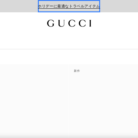
ホリデーに最適なトラベルアイテム
Gucci x 安藤七宝店
オンライン限定 〔GGマーモント〕
新作