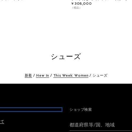
￥308,000
（税込）
シューズ
新着
New In
This Week: Women
シューズ
ショップ検索
いて
都道府県等/国、地域