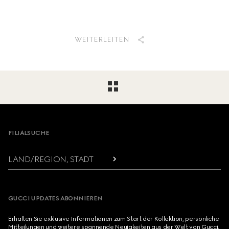
WEITERLEITEN
Footer
FILIALSUCHE
LAND/REGION, STADT
GUCCI UPDATES ABONNIEREN
Erhalten Sie exklusive Informationen zum Start der Kollektion, persönliche
Mitteilungen und weitere spannende Neuigkeiten aus der Welt von Gucci.