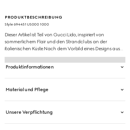
PRODUKTBESCHREIBUNG
Style ‎694451 US000 1000
Dieser Artikel ist Teil von Gucci Lido, inspiriert von
sommerlichem Flair und den Strandclubs an der
italienischen Küste.Nach dem Vorbild eines Designs aus
den Archiven der 70er – einer kennzeichnenden Ära für
das Haus – macht das GG auf dieser schwarzen
Produktinformationen
Ledersandale als Cut-out-Detail im Maxi-Format seine
Aufwartung. Im Rahmen der Gucci Love Parade
Kollektion demonstrieren neu interpretierte Symbole aus
Material und Pflege
den Archiven Sinn für zeitlose Eleganz.
Unsere Verpflichtung