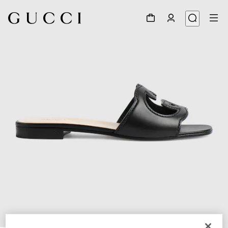
1
/
6