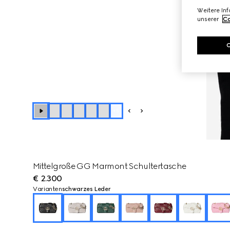
Weitere In
unserer
Co
+
5
Mittelgroße GG Marmont Schultertasche
€ 2.300
Varianten
schwarzes Leder