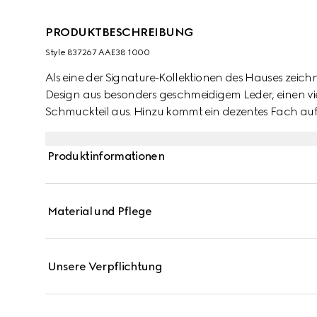
PRODUKTBESCHREIBUNG
Style ‎837267 AAE38 1000
Als eine der Signature-Kollektionen des Hauses zeic
Design aus besonders geschmeidigem Leder, einen vi
Schmuckteil aus. Hinzu kommt ein dezentes Fach auf
großen Modellen einen funktionalen Charakter verlei
Produktinformationen
Material und Pflege
Unsere Verpflichtung