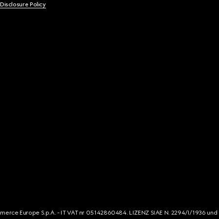
 Disclosure Policy
mmerce Europe S.p.A. - IT VAT nr 05142860484. LIZENZ SIAE N. 2294/I/1936 und