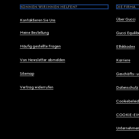
KÖNNEN WIR IHNEN HELFEN?
DIE FIRMA
Über Gucci
Kontaktieren Sie Uns
Meine Bestellung
Gucci Equili
Häufig gestellte Fragen
Ethikkodex
Von Newsletter abmelden
Karriere
Sitemap
Geschäfts- 
Vertrag widerrufen
Datenschutz
Cookiebeleid
COOKIE-EI
Unternehmen