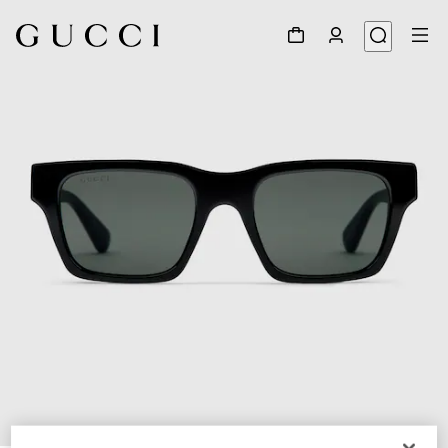
1
/
3