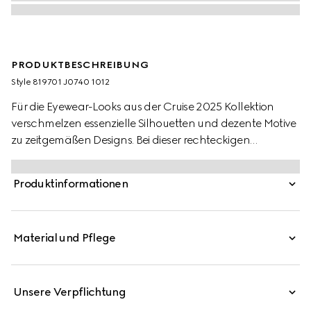
PRODUKTBESCHREIBUNG
Style ‎819701 J0740 1012
Für die Eyewear-Looks aus der Cruise 2025 Kollektion
verschmelzen essenzielle Silhouetten und dezente Motive
zu zeitgemäßen Designs. Bei dieser rechteckigen
Sonnenbrille setzen das Gucci Logo und ein Web-Detail
einen subtilen Akzent.
Produktinformationen
Material und Pflege
Unsere Verpflichtung