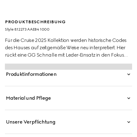
PRODUKTBESCHREIBUNG
Style ‎812273 AAEB4 1000
Für die Cruise 2025 Kollektion werden historische Codes
des Hauses auf zeitgemäße Weise neu interpretiert. Hier
rückt eine GG Schnalle mit Leder-Einsatz in den Fokus.
Der wendbare Gürtel aus schwarzem GG Supreme-
Canvas verfügt über eine schwarze Lederrückseite und
Produktinformationen
lässt sich dadurch vielseitig kombinieren.
Material und Pflege
Unsere Verpflichtung