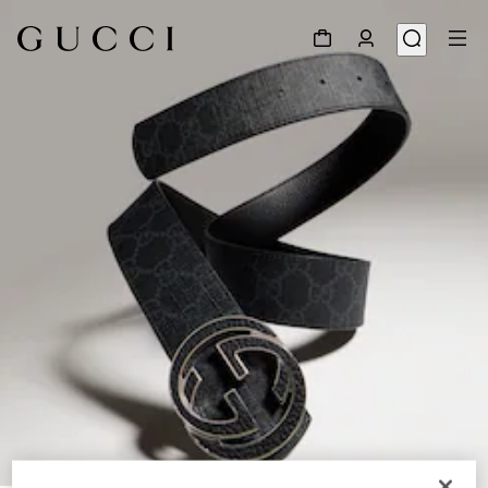
1
/
6