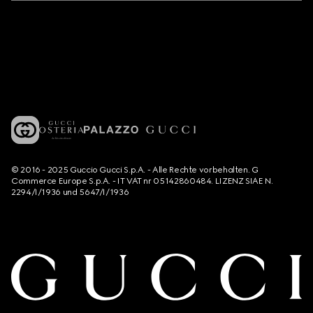
© 2016 - 2025 Guccio Gucci S.p.A. - Alle Rechte vorbehalten. G
Commerce Europe S.p.A. - IT VAT nr 05142860484. LIZENZ SIAE N.
2294/I/1936 und 5647/I/1936