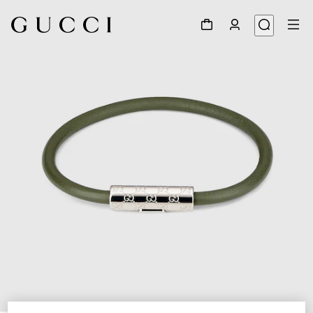
1
/
3