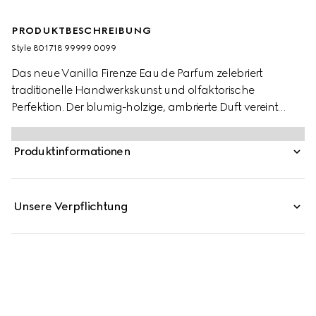
PRODUKTBESCHREIBUNG
Style ‎801718 99999 0099
Das neue Vanilla Firenze Eau de Parfum zelebriert
traditionelle Handwerkskunst und olfaktorische
Perfektion. Der blumig-holzige, ambrierte Duft vereint
feinste Ingredienzen wie exklusives italienisches Concrete
der Iris Pallida und drei einzigartige Vanille-Extrakte. Die
Produktinformationen
Wärme von Myrrhe-Resinoid verstärkt das warme Aroma
der Vanille-Infusion, die Sinnlichkeit des Absolue der
Vanille und die Fülle der Vanille-Essenz und lässt eine
Unsere Verpflichtung
harmonische Komposition entstehen.