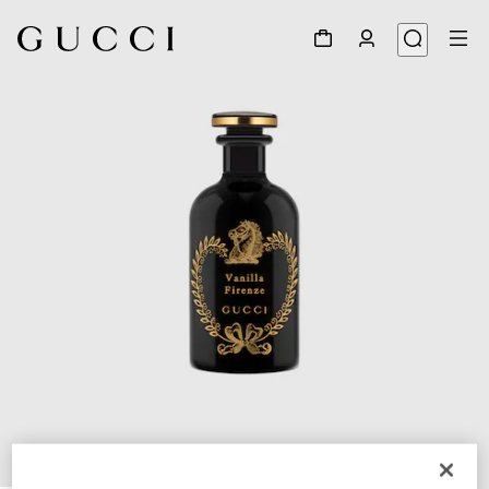
1
/
2