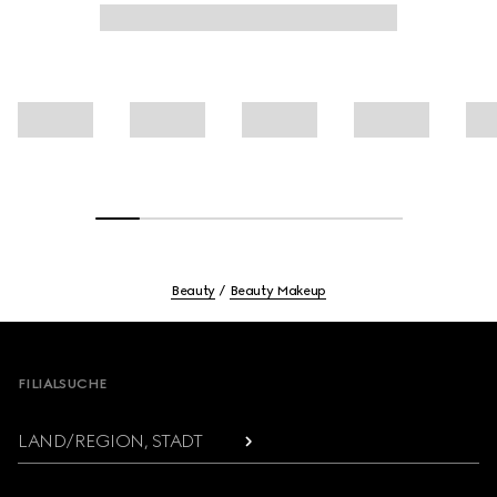
Beauty
Beauty Makeup
Footer
FILIALSUCHE
LAND/REGION, STADT