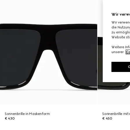
Wir verw
Wir verwen
die Nutzung
zu ermöglic
Website st
Weitere In
unserer
Co
Sonnenbrille in Maskenform
Sonnenbrille mi
€ 430
€ 450