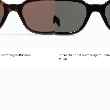
t rechteckigem Rahmen
Sonnenbrille mit rechteckigem Rah
€ 350