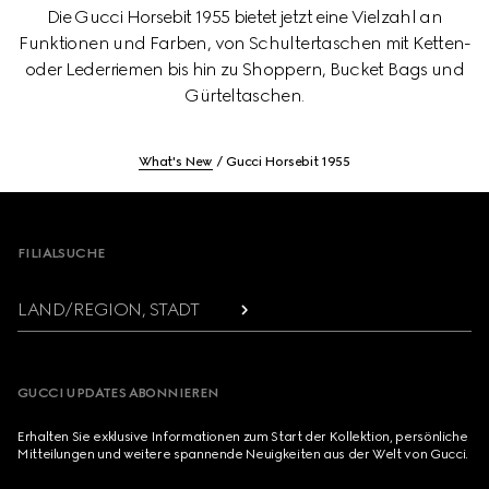
Die Gucci Horsebit 1955 bietet jetzt eine Vielzahl an
Funktionen und Farben, von Schultertaschen mit Ketten-
oder Lederriemen bis hin zu Shoppern, Bucket Bags und
Gürteltaschen.
What's New
Gucci Horsebit 1955
Footer
FILIALSUCHE
LAND/REGION, STADT
GUCCI UPDATES ABONNIEREN
Erhalten Sie exklusive Informationen zum Start der Kollektion, persönliche
Mitteilungen und weitere spannende Neuigkeiten aus der Welt von Gucci.