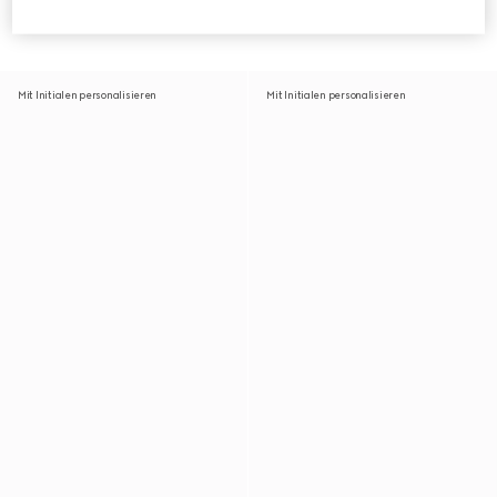
Schultertasche
Schultertasche
€ 2.980
€ 2.700
Mit Initialen personalisieren
Mit Initialen personalisieren