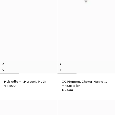
Halskette mit Horsebit-Motiv
GG Marmont Choker-Halskette
€ 1.600
mit Kristallen
€ 2.500