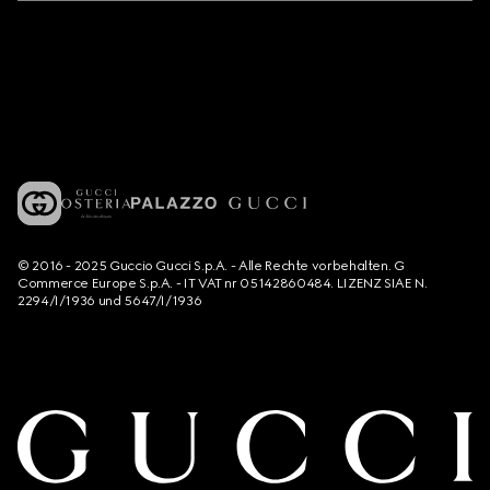
© 2016 - 2025 Guccio Gucci S.p.A. - Alle Rechte vorbehalten. G
Commerce Europe S.p.A. - IT VAT nr 05142860484. LIZENZ SIAE N.
2294/I/1936 und 5647/I/1936