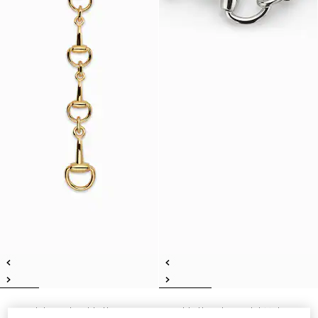
Horsebit Lariat-Halskette
Halskette mit Horsebit-Motiv