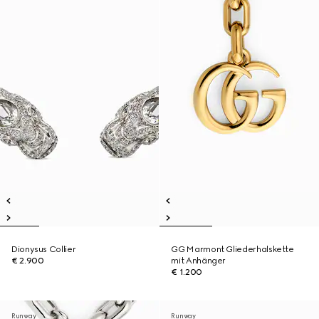
Dionysus Collier
GG Marmont Gliederhalskette
€ 2.900
mit Anhänger
€ 1.200
Runway
Runway