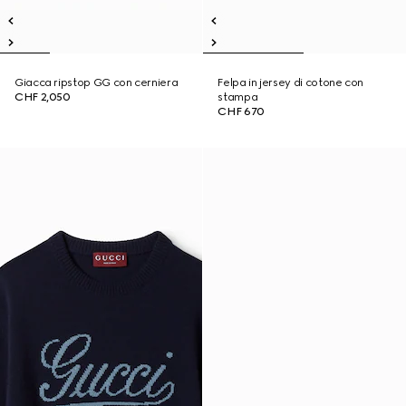
Giacca ripstop GG con cerniera
Felpa in jersey di cotone con
CHF 2,050
stampa
CHF 670