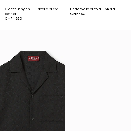
Giacca in nylon GG jacquard con
Portafoglio bi-fold Ophidia
cerniera
CHF 450
CHF 1,850