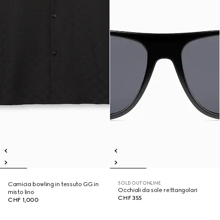
SOLD OUT ONLINE
Camicia bowling in tessuto GG in
Occhiali da sole rettangolari
misto lino
CHF 355
CHF 1,000