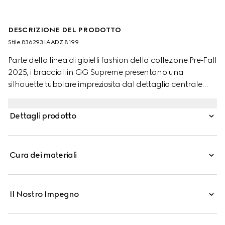
DESCRIZIONE DEL PRODOTTO
Stile ‎836293 IAADZ 8199
Parte della linea di gioielli fashion della collezione Pre-Fall
2025, i bracciali in GG Supreme presentano una
silhouette tubolare impreziosita dal dettaglio centrale
decorato con il caratteristico motivo GG inciso. La
chiusura con bottone a pressione ne facilita l'indosso.
Dettagli prodotto
Cura dei materiali
Il Nostro Impegno