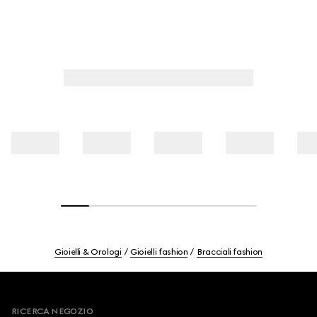
Gioielli & Orologi
Gioielli fashion
Bracciali fashion
Footer
RICERCA NEGOZIO