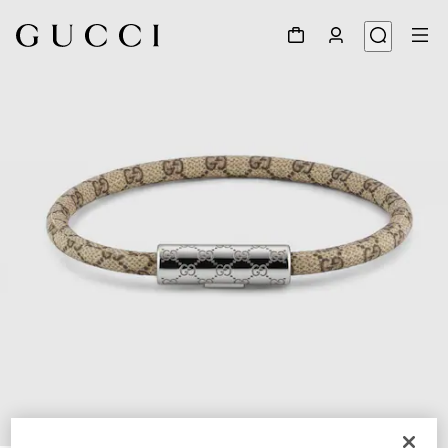
1
/
5