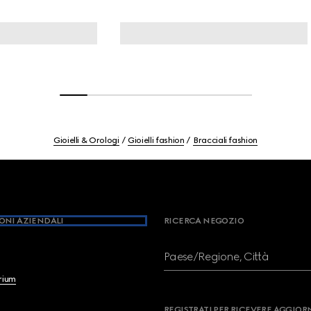
Gioielli & Orologi
Gioielli fashion
Bracciali fashion
ONI AZIENDALI
RICERCA NEGOZIO
Paese/Regione, Città
brium
REGISTRATI PER RICEVERE AGGIO