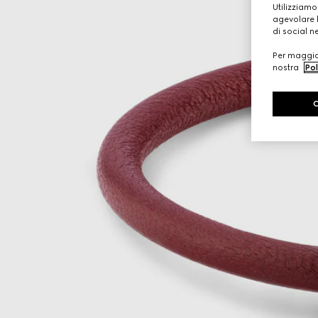
Utilizziamo
agevolare l
di social n
Per maggior
nostra
Pol