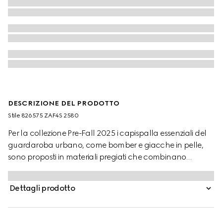
DESCRIZIONE DEL PRODOTTO
Stile ‎826575 ZAF4S 2580
Per la collezione Pre-Fall 2025 i capispalla essenziali del
guardaroba urbano, come bomber e giacche in pelle,
sono proposti in materiali pregiati che combinano
eleganza sofisticata e dettagli raffinati. Questa giacca,
realizzata in tessuto GG cammello e marrone scuro, è
Dettagli prodotto
impreziosita da bottoni in metallo Gucci e completata da
finiture in maglia.