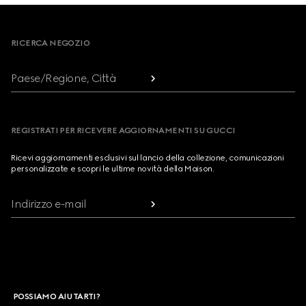
Footer
RICERCA NEGOZIO
Paese/Regione, Città
REGISTRATI PER RICEVERE AGGIORNAMENTI SU GUCCI
Ricevi aggiornamenti esclusivi sul lancio della collezione, comunicazioni
personalizzate e scopri le ultime novità della Maison.
Indirizzo e-mail
POSSIAMO AIUTARTI?