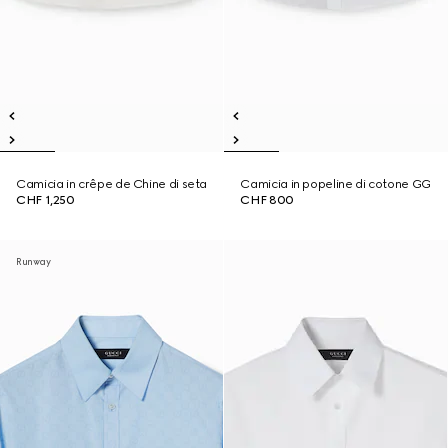
Camicia in crêpe de Chine di seta
Camicia in popeline di cotone GG
CHF 1,250
CHF 800
Runway