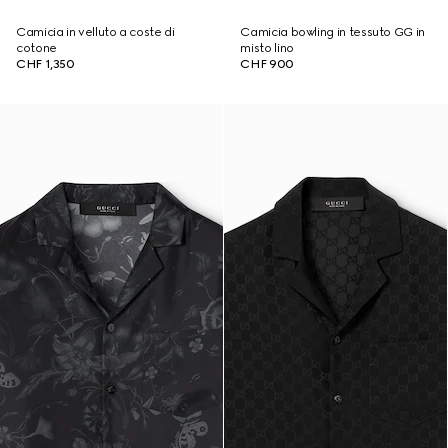
Camicia in velluto a coste di
Camicia bowling in tessuto GG in
cotone
misto lino
CHF 1,350
CHF 900