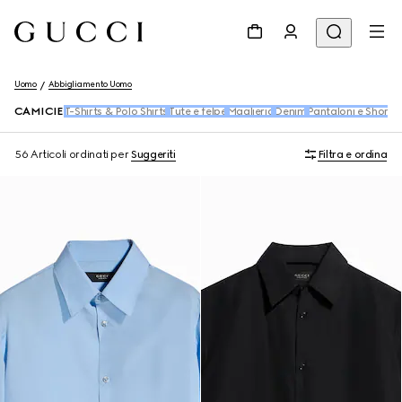
Uomo
Abbigliamento Uomo
CAMICIE
T-Shirts & Polo Shirts
Tute e felpe
Maglieria
Denim
Pantaloni e Shorts
56 Articoli
ordinati per
Suggeriti
Filtra e ordina