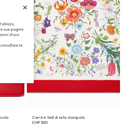
utilizzo,
lle sue pagine
zioni d'uso.
consultare la
ccola
Carré in twill di seta stampato
CHF 530