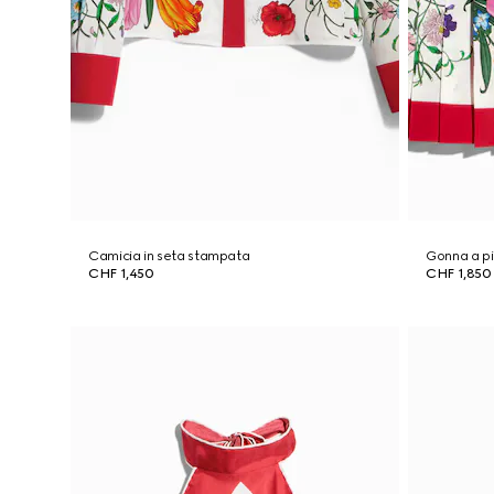
Camicia in seta stampata
Gonna a pi
CHF 1,450
CHF 1,850