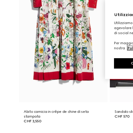
Utilizzia
Utilizziamo
agevolare l
di social n
Per maggior
nostra
Pol
Abito camicia in crêpe de chine di seta
Sandalo sl
stampata
CHF 570
CHF 3,550