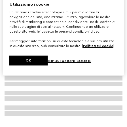
Utilizziamo i cookie
Personalizza con le iniziali
Portacarte lungo Ophidia
Utilizziamo i cookie e tecnologie simili per migliorare la
navigazione del sito, analizzarne l'utilizzo, agevolare la nostra
CHF 360
attività di marketing e consentirle di condividere i nostri contenuti
nelle sue pagine di social network. Continuando ad utilizzare
questo sito web, lei accetta le presenti condizioni d'uso.
Per maggiori informazioni su queste tecnologie e sul loro utilizzo
in questo sito web, può consultare la nostra
Politica sui cookie
.
OK
IMPOSTAZIONI COOKIE