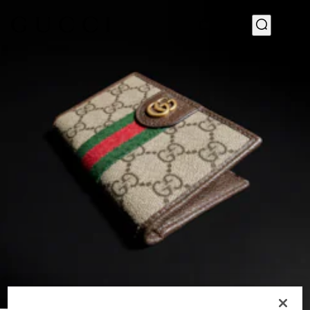
1
/
4