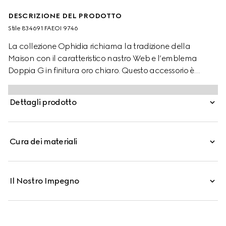
DESCRIZIONE DEL PRODOTTO
Stile ‎834691 FAEOI 9746
La collezione Ophidia richiama la tradizione della
Maison con il caratteristico nastro Web e l’emblema
Doppia G in finitura oro chiaro. Questo accessorio è
proposto in tessuto rivestito con monogramma GG.
Dettagli prodotto
Cura dei materiali
Il Nostro Impegno