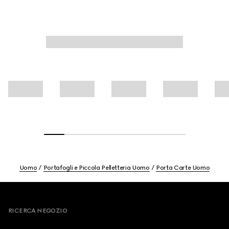
Uomo
Portafogli e Piccola Pelletteria Uomo
Porta Carte Uomo
Footer
RICERCA NEGOZIO