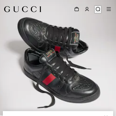
1
/
9