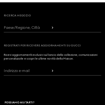
Footer
RICERCA NEGOZIO
Paese/Regione, Città
REGISTRATI PER RICEVERE AGGIORNAMENTI SU GUCCI
Ricevi aggiornamenti esclusivi sul lancio della collezione, comunicazioni
personalizzate e scopri le ultime novità della Maison.
Indirizzo e-mail
POSSIAMO AIUTARTI?