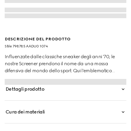
DESCRIZIONE DEL PRODOTTO
Stile ‎798785 AADU0 1074
Influenzate dalle classiche sneaker degli anni '70, le
nostre Screener prendono il nome da una mossa
difensiva del mondo dello sport. Qui l'emblematico
modello è realizzato in pelle nera con inserto in pelle GG
in rilievo.
Dettagli prodotto
Cura dei materiali