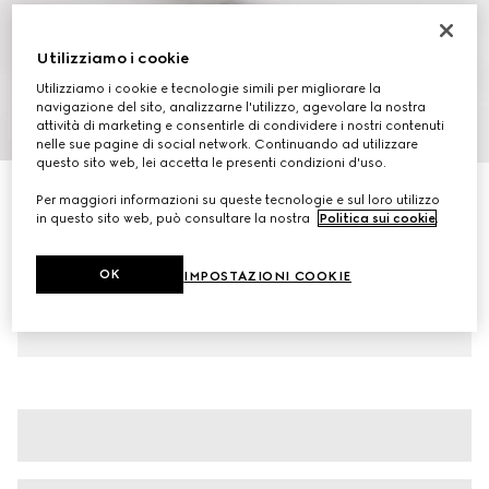
Utilizziamo i cookie
Utilizziamo i cookie e tecnologie simili per migliorare la
navigazione del sito, analizzarne l'utilizzo, agevolare la nostra
attività di marketing e consentirle di condividere i nostri contenuti
1
/
8
nelle sue pagine di social network. Continuando ad utilizzare
questo sito web, lei accetta le presenti condizioni d'uso.
Sneaker uomo Gucci Shift
Per maggiori informazioni su queste tecnologie e sul loro utilizzo
CHF 570
in questo sito web, può consultare la nostra
Politica sui cookie
.
Variante
pelle nera
OK
IMPOSTAZIONI COOKIE