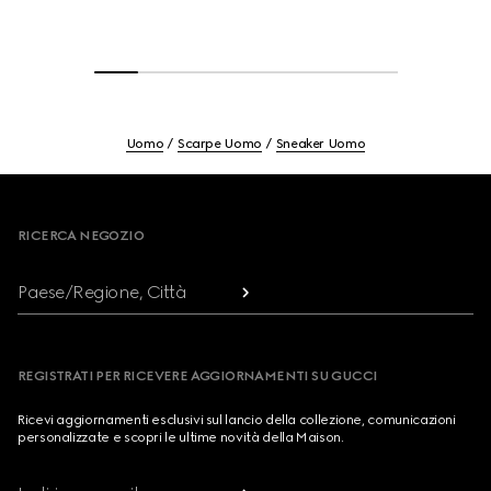
Uomo
Scarpe Uomo
Sneaker Uomo
Footer
RICERCA NEGOZIO
Paese/Regione, Città
REGISTRATI PER RICEVERE AGGIORNAMENTI SU GUCCI
Ricevi aggiornamenti esclusivi sul lancio della collezione, comunicazioni
personalizzate e scopri le ultime novità della Maison.