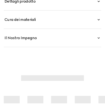
Dettagli prodotto
modello come una striscia continua rifinita dalle cuciture
laterali.
Cura dei materiali
Il Nostro Impegno