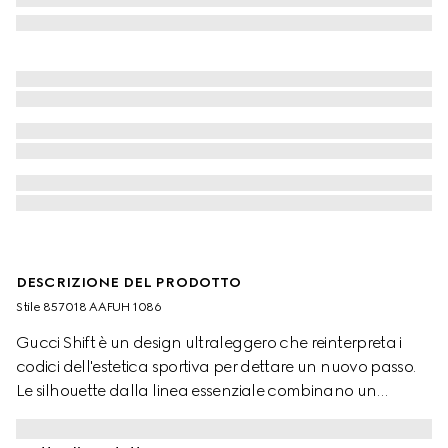
DESCRIZIONE DEL PRODOTTO
Stile ‎857018 AAFUH 1086
Gucci Shift è un design ultraleggero che reinterpreta i
codici dell'estetica sportiva per dettare un nuovo passo.
Le silhouette dalla linea essenziale combinano un
raffinato senso del movimento e la massima praticità
quotidiana. I dettagli Web impreziosiscono questo