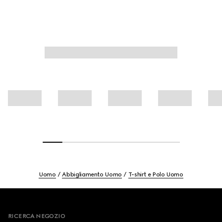
Uomo
Abbigliamento Uomo
T-shirt e Polo Uomo
Footer
RICERCA NEGOZIO