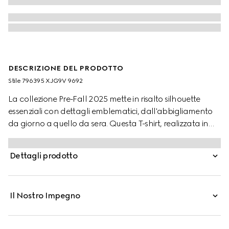
DESCRIZIONE DEL PRODOTTO
Stile ‎796395 XJG9V 9692
La collezione Pre-Fall 2025 mette in risalto silhouette
essenziali con dettagli emblematici, dall'abbigliamento
da giorno a quello da sera. Questa T-shirt, realizzata in
jersey di cotone bianco, è impreziosita da un ricamo
Gucci.
Dettagli prodotto
Il Nostro Impegno