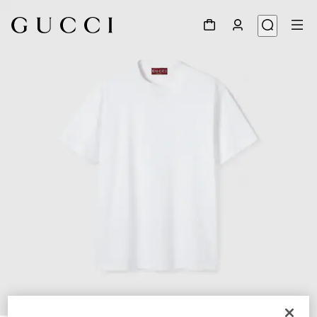
1
/
6