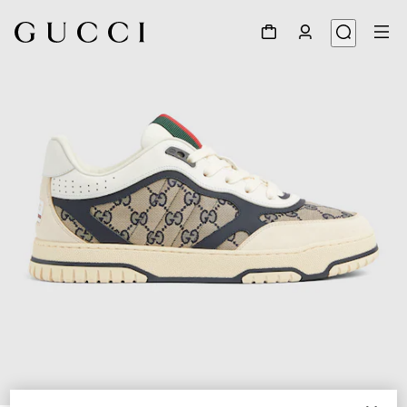
1
/
6