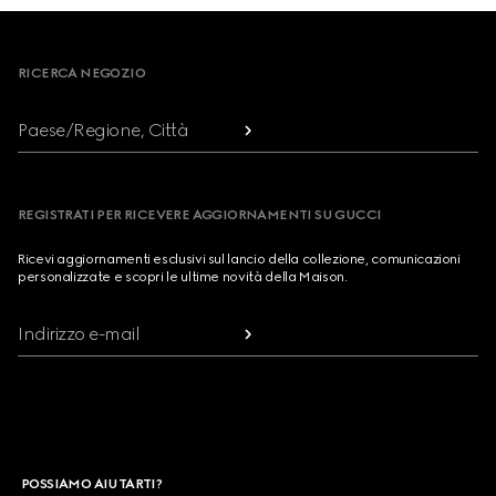
Footer
RICERCA NEGOZIO
Paese/Regione, Città
REGISTRATI PER RICEVERE AGGIORNAMENTI SU GUCCI
Ricevi aggiornamenti esclusivi sul lancio della collezione, comunicazioni
personalizzate e scopri le ultime novità della Maison.
Indirizzo e-mail
POSSIAMO AIUTARTI?