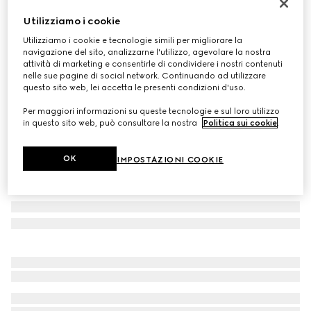
Sneaker uomo Gucci Re-Web
Utilizziamo i cookie
CHF 1,020
Utilizziamo i cookie e tecnologie simili per migliorare la
Variante
tessuto GG beige e blu
navigazione del sito, analizzarne l'utilizzo, agevolare la nostra
attività di marketing e consentirle di condividere i nostri contenuti
nelle sue pagine di social network. Continuando ad utilizzare
questo sito web, lei accetta le presenti condizioni d'uso.
Per maggiori informazioni su queste tecnologie e sul loro utilizzo
in questo sito web, può consultare la nostra
Politica sui cookie
.
OK
IMPOSTAZIONI COOKIE