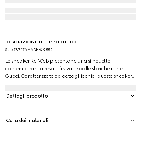
DESCRIZIONE DEL PRODOTTO
Stile ‎787476 AADHW 9552
Le sneaker Re-Web presentano una silhouette
contemporanea resa più vivace dalle storiche righe
Gucci. Caratterizzate da dettagli iconici, queste sneaker
sono realizzate in tessuto Original GG beige e blu e
completate da un nastro Web verde e rosso sulla
Dettagli prodotto
linguetta.
Cura dei materiali