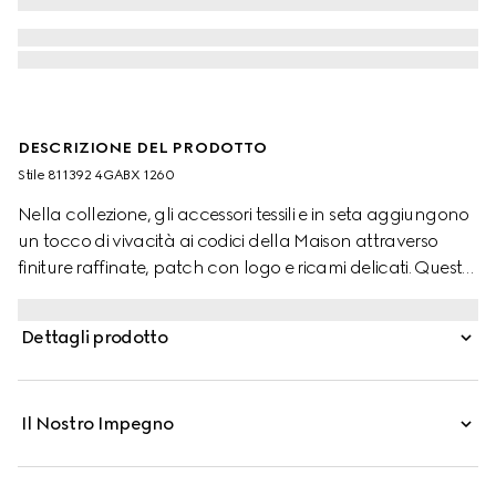
DESCRIZIONE DEL PRODOTTO
Stile ‎811392 4GABX 1260
Nella collezione, gli accessori tessili e in seta aggiungono
un tocco di vivacità ai codici della Maison attraverso
finiture raffinate, patch con logo e ricami delicati. Questo
berretto è realizzato in cashmere GG con finiture a coste
tono su tono.
Dettagli prodotto
Il Nostro Impegno