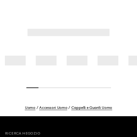
Uomo
Accessori Uomo
Cappelli e Guanti Uomo
Footer
RICERCA NEGOZIO