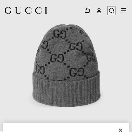
1
/
4