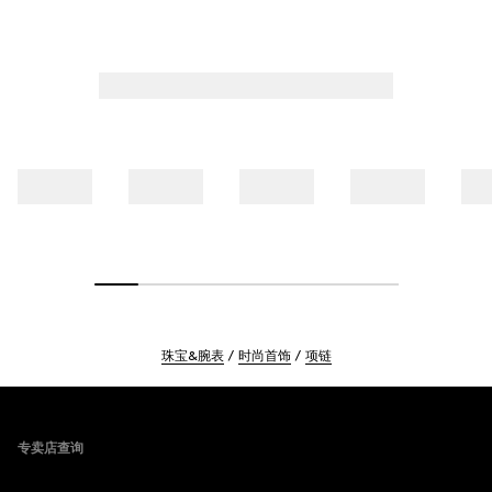
珠宝&腕表
时尚首饰
项链
Footer
专卖店查询