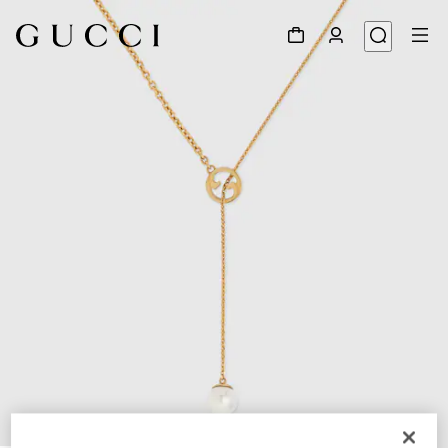
1
/
5