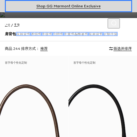
品牌持续焕新演绎GG Marmont系列
半月形手袋
和Gucci Horsebit系
Shop GG Marmont Online Exclusive
列
Chain系列肩背包
等多款女士肩背包。
女士
手袋
肩背包
双肩背包
迷你包
手提包
托特包
手拿包&晚宴包
双肩背包
定制手袋
商品 244
排序方式：
推荐
筛选并排序
首字母个性化定制
首字母个性化定制