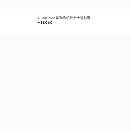
Gucci Ace系列饰织带女士运动鞋
A$1,060