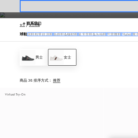
女士运动鞋演绎品牌经典图案，焕新诠释织带设计，融合多元廓形，展现
联系我们
女士
女士鞋履
球鞋
凉鞋和夹趾凉鞋
高跟鞋&穆勒鞋
莫卡辛鞋&乐福鞋
芭蕾舞鞋
Mules
靴
男士
女士
商品 38
排序方式：
推荐
Virtual Try-On