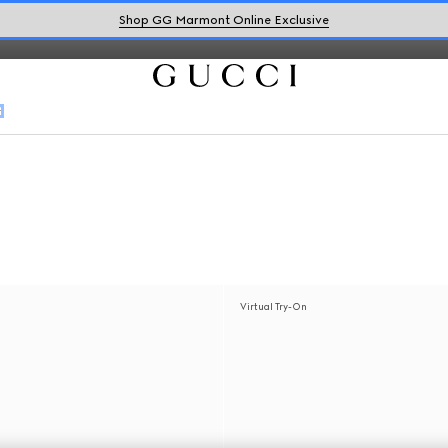
动感活力。
Shop GG Marmont Online Exclusive
子
Virtual Try-On