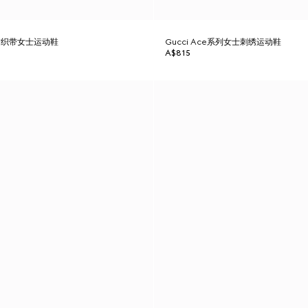
列饰织带女士运动鞋
Gucci Ace系列女士刺绣运动鞋
A$815