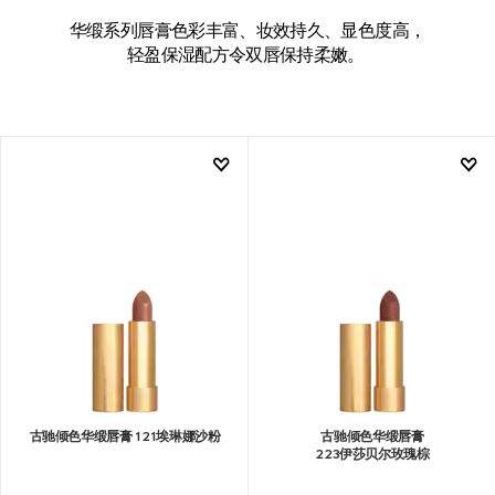
华缎系列唇膏色彩丰富、妆效持久、显色度高，
轻盈保湿配方令双唇保持柔嫩。
古驰倾色华缎唇膏 121埃琳娜沙粉
古驰倾色华缎唇膏
223伊莎贝尔玫瑰棕