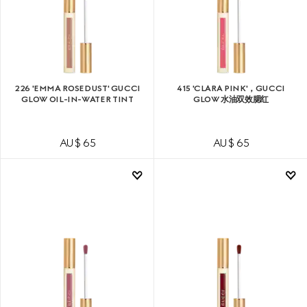
226 'EMMA ROSEDUST' GUCCI
415 'CLARA PINK'，GUCCI
GLOW OIL-IN-WATER TINT
GLOW 水油双效腮红
AU$ 65
AU$ 65