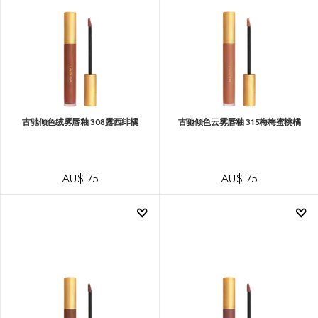
古驰倾色绒雾唇釉 308露西绯橘
古驰倾色云雾唇釉 315梅梅蜜桃橘
AU$ 75
AU$ 75