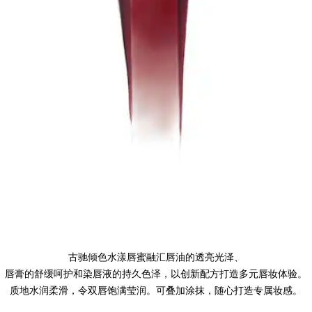
古驰倾色水漾唇蜜融汇唇油的透亮光泽、
唇膏的舒缓呵护和染唇液的持久色泽，以创新配方打造多元唇妆体验。
质地水润柔滑，令双唇饱满莹润。可叠加涂抹，随心打造专属妆感。