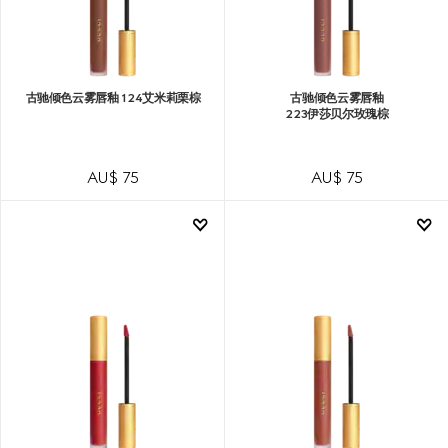
古驰倾色云雾唇釉 124艾米莉栗棕
古驰倾色云雾唇釉
223伊莎贝尔玫瑰棕
AU$ 75
AU$ 75