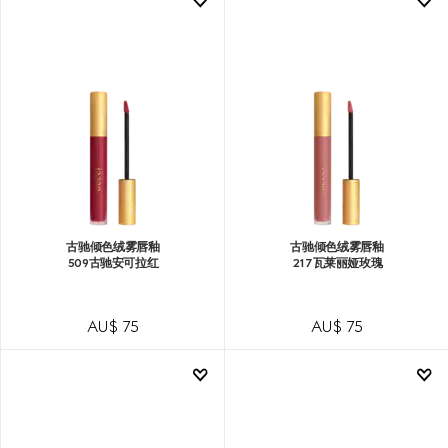
古驰倾色绒雾唇釉
古驰倾色绒雾唇釉
509古驰安可拉红
217瓦莱丽娅玫瑰
AU$ 75
AU$ 75