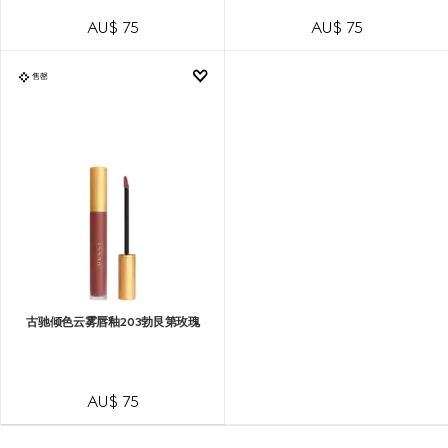
AU$ 75
AU$ 75
售罄
古驰倾色云雾唇釉203勃艮第玫瑰
AU$ 75