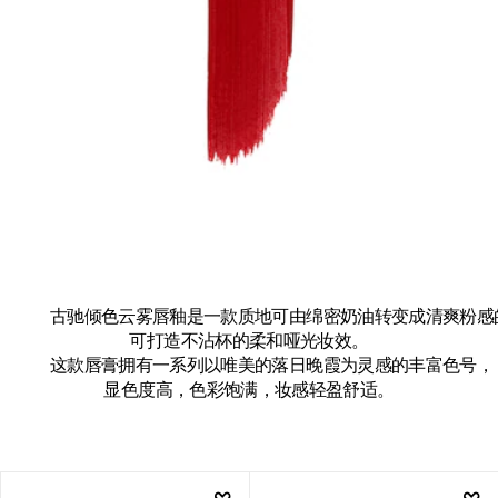
古驰倾色云雾唇釉是一款质地可由绵密奶油转变成清爽粉感
可打造不沾杯的柔和哑光妆效。
这款唇膏拥有一系列以唯美的落日晚霞为灵感的丰富色号，
显色度高，色彩饱满，妆感轻盈舒适。