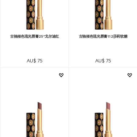
古驰倾色琉光唇膏25*戈尔迪红
古驰倾色琉光唇膏112莎莉软糖
AU$ 75
AU$ 75