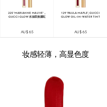
225 'MARIANNE MAUVE'，
129 'PAULA MAPLE', GUCCI
GUCCI GLOW 水油双效腮红
GLOW OIL-IN-WATER TINT
AU$ 65
AU$ 65
妆感轻薄，高显色度