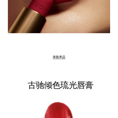
体验单品
古驰倾色琉光唇膏