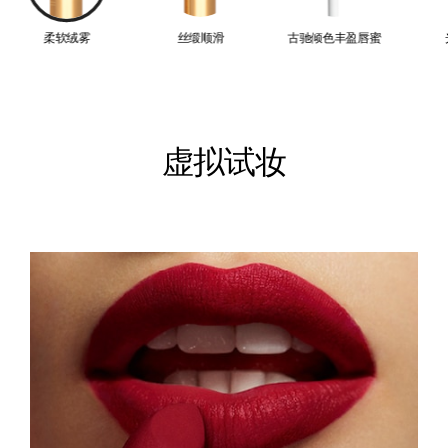
柔软绒雾
丝缎顺滑
古驰倾色丰盈唇蜜
虚拟试妆