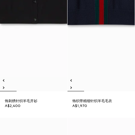
饰刺绣针织羊毛开衫
饰织带精细针织羊毛毛衣
A$2,400
A$1,970