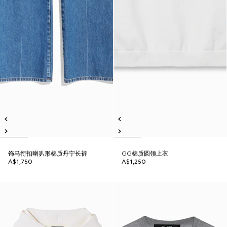
饰马衔扣喇叭形棉质丹宁长裤
GG棉质圆领上衣
A$1,750
A$1,250