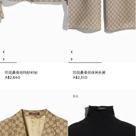
印花桑蚕丝绉纱衬衫
印花桑蚕丝休闲长裤
A$2,860
A$2,510
新品