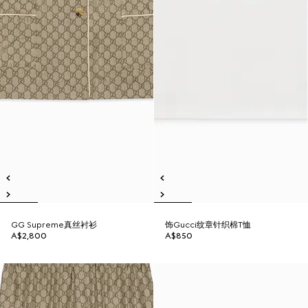
GG Supreme真丝衬衫
饰Gucci纹章针织棉T恤
A$2,800
A$850