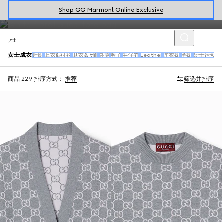
由品牌倾力设计的女士成衣系列包括真丝连衣裙、花呢套装和各种丰富
Shop GG Marmont Online Exclusive
装饰造型。
女士
女士成衣
针织
上衣&衬衫
卫衣& t恤
夹克
裤子
牛仔布
Leather
连衣裙
半裙
女士运动装
商品 229
排序方式：
推荐
筛选并排序