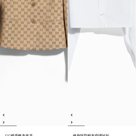
GG棉质帆布夹克
修身版型棉布府绸衬衫