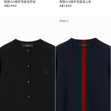
双面GG细羊毛提花开衫
双面GG细羊毛提花上衣
A$2,940
A$1,820
秀场款式