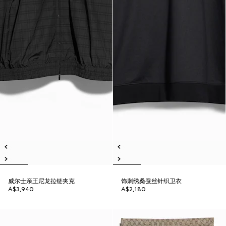
威尔士亲王尼龙拉链夹克
饰刺绣桑蚕丝针织卫衣
A$3,940
A$2,180