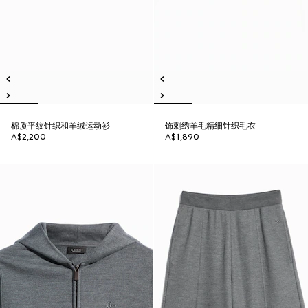
棉质平纹针织和羊绒运动衫
饰刺绣羊毛精细针织毛衣
A$2,200
A$1,890