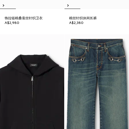
饰拉链棉桑蚕丝针织卫衣
棉丝针织休闲长裤
A$2,980
A$2,380