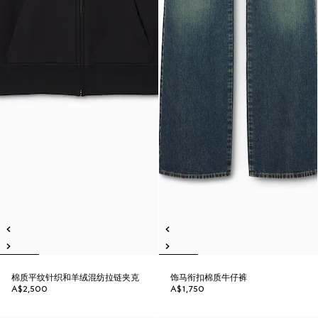
棉质平纹针织和羊绒混纺拉链夹克
饰马衔扣棉质牛仔裤
A$2,500
A$1,750