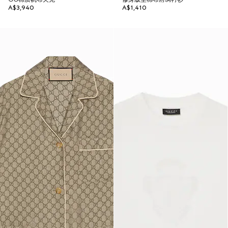
A$3,940
A$1,410