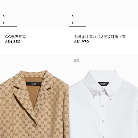
GG帆布夹克
无缝设计弹力尼龙平纹针织上衣
A$4,850
A$1,970
新品