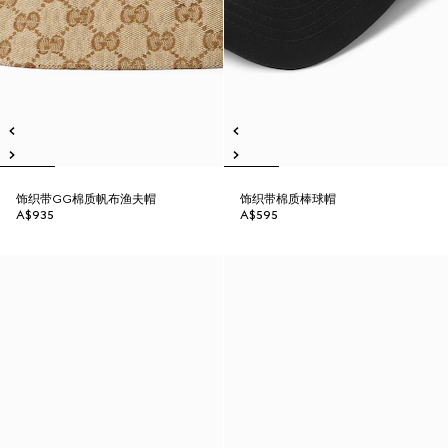
饰织带GG棉质帆布渔夫帽
饰织带棉质棒球帽
A$935
A$595