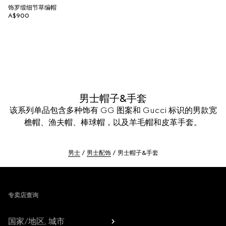
饰罗缎细节草编帽
A$900
男士帽子&手套
该系列单品包含多种饰有 GG 图案和 Gucci 标识的男款宽
檐帽、渔夫帽、棒球帽，以及羊毛帽和皮革手套。
男士
男士配饰
男士帽子&手套
Footer
专卖店查询
国家/地区, 城市