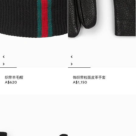
织带羊毛帽
饰织带粒面皮革手套
A$620
A$1,150