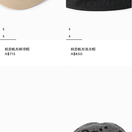
棉质帆布棒球帽
棉质帆布渔夫帽
A$715
A$850