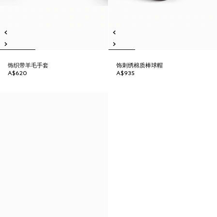
饰织带羊毛手套
饰刺绣棉质棒球帽
A$620
A$935