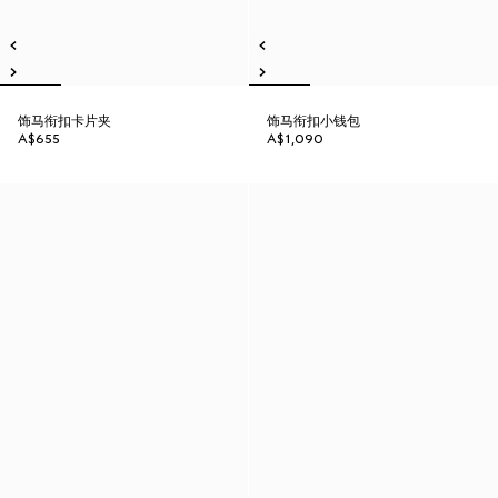
饰马衔扣卡片夹
饰马衔扣小钱包
A$655
A$1,090