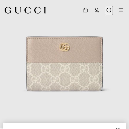
1
/
6