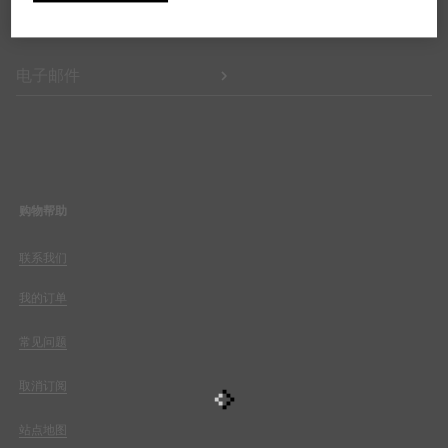
获取系列发布、个性化通信和品牌最新资讯的专享更新动态。
电子邮件
购物帮助
联系我们
我的订单
常见问题
取消订阅
站点地图